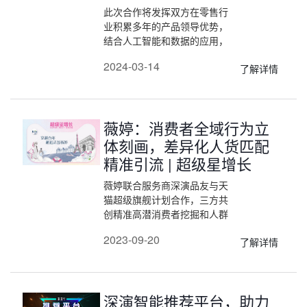
此次合作将发挥双方在零售行
业积累多年的产品领导优势，
结合人工智能和数据的应用，
实现端到端(End to End)能力
2024-03-14
了解详情
最大化，从成本、运营、业务
价值三大维度全面赋能零售企
业，提高零售行业的新质生产
力。
薇婷：消费者全域行为立
体刻画，差异化人货匹配
精准引流 | 超级星增长
薇婷联合服务商深演品友与天
猫超级旗舰计划合作，三方共
创精准高潜消费者挖掘和人群
拓圈的增长课题，以寻求更加
2023-09-20
了解详情
科学的方式实现引流拉新到
店，助力品牌老品有效转化和
新品消费者沉淀。
深演智能推荐平台，助力