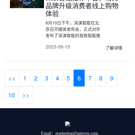
品牌升级消费者线上购物
体验
8月10日下午，深演智能在北
京召开媒体发布会，正式对外
发布了深演智能的首款智能推
荐平台产品。不同于市场上绝
2023-08-15
了解详情
大多数同类推荐系统，深演智
能推荐平台在基础个性化推荐
平台的基础上做了进一步升
级，是一款真正能够帮助品牌
提升业务指标的个性化推荐平
<<
1
2
3
4
5
6
7
8
9
台。
10
>>
Email：marketing@ipinyou.com