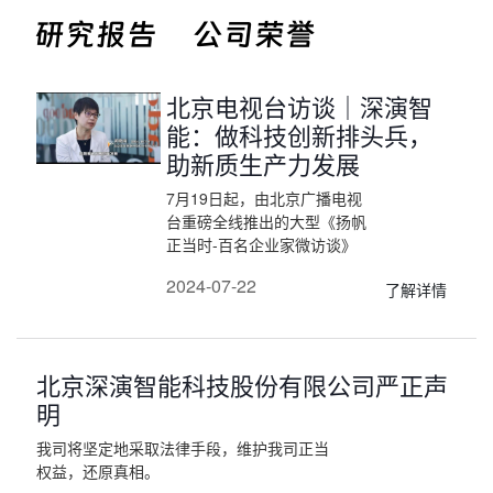
研究报告
公司荣誉
北京电视台访谈｜深演智
能：做科技创新排头兵，
助新质生产力发展
7月19日起，由北京广播电视
台重磅全线推出的大型《扬帆
正当时-百名企业家微访谈》
节目正式播出，深演智能创始
2024-07-22
了解详情
人黄晓南受邀作为百名企业代
表参加录制节目，展示首都数
字化转型头部企业责任担当。
北京深演智能科技股份有限公司严正声
明
我司将坚定地采取法律手段，维护我司正当
权益，还原真相。