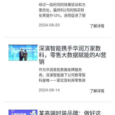
经过一段时间的效果验证和方
案优化，最终B公司的购买转
化率提升12%，进而促进了销
售增量，该场景年度销量新增
2024-08-20
了解详情
1000万以上，帮助B公司实现
了巨大的业绩增长。
深演智能携手华润万家数
科，零售大数据赋能的AI营
销
作为华润首批数据金牌服务
商，深演智能旗下公司数零智
科是唯一一家实现利用零售商
数据实现端到端营销赋能的公
2024-08-14
了解详情
司，未来将在品牌商所需的智
能广告投放、自动化营销能力
和零售数据洞察三大能力上全
面赋能。
某高端时装品牌：做好这