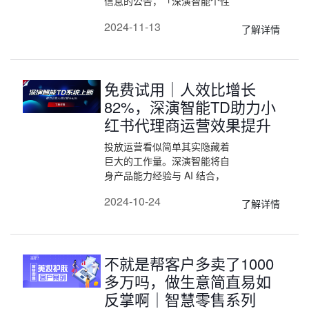
信息的公告，「深演智能个性
化推荐算法」成功通过国家互
2024-11-13
了解详情
联网信息办公室备案，正式列
入我国“境内互联网信息服务
算法备案清单（2024年10
月）”。成功备案标志着深演
免费试用｜人效比增长
智能个性化推荐算法在人工智
能领域的创新成果得到了国家
82%，深演智能TD助力小
层面的认可。
红书代理商运营效果提升
投放运营看似简单其实隐藏着
巨大的工作量。深演智能将自
身产品能力经验与 AI 结合，
在原本媒体投放系统基础上，
2024-10-24
了解详情
打造出智能投放管理TD系
统，为代理商提供了有效管理
工具，大幅提升人效。
不就是帮客户多卖了1000
多万吗，做生意简直易如
反掌啊｜智慧零售系列