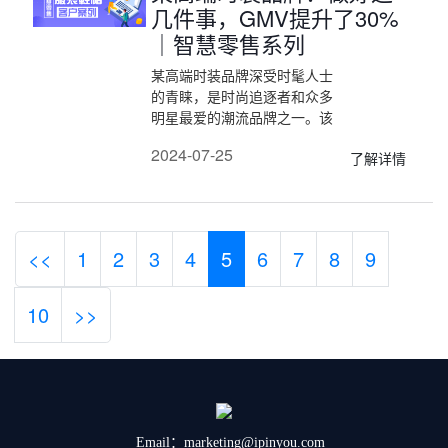
几件事，GMV提升了30%
｜智慧零售系列
某高端时装品牌深受时髦人士
的青睐，是时尚追逐者和众多
明星最爱的潮流品牌之一。该
品牌希望结合多种业务逻辑实
2024-07-25
了解详情
现灵活推荐的同时，也可以满
足大陆及其他地区市场多个端
的个性化推荐需求。
<<
1
2
3
4
5
6
7
8
9
10
>>
Email：marketing@ipinyou.com